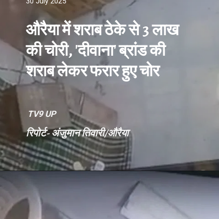
30 July 2025
औरैया में शराब ठेके से 3 लाख
की चोरी, 'दीवाना' ब्रांड की
शराब लेकर फरार हुए चोर
TV9 UP
रिपोर्ट- अंजुमान तिवारी/औरैया