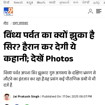
हिन्दी 
News9
ಕನ್ನಡ
తెలుగు
मराठी
ગુજરાતી
বাংলা
ਪੰਜਾਬੀ
தமிழ்
होम
शहर समाचार
विंध्य पर्वत का क्यों झुका है
सिर? हैरान कर देगी ये
कहानी; देखें Photos
विंध्य पर्वत अपना सिर झुकाए गुरु अगस्त्य के दक्षिण भ्रमण से
लौटने का इंतजार कर रहा है.यह प्रसंग कई पौराण‍िक ग्रंथों में भी
दर्ज है.
Jai Prakash Singh
Published On: 17 Dec 2025 06:07 PM