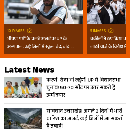
10 IMAGES
5 IMAGES
भीषण गर्मी के चलते अलर्ट पर UP के
वकीलों ने ठप किया UP म
अस्पताल, कई जिलों में स्कूल बंद, बांदा
लाठी चार्ज के विरोध में 
दुनिया का तीसरा सबसे गर्म शहर
Photos
Latest News
करणी सेना भी लड़ेगी UP में विधानसभा
चुनाव! 50-70 सीट पर उतर सकते हैं
उम्मीदवार
सावधान उत्तराखंड! अगले 2 दिनों में भारी
बारिश का अलर्ट, कई जिलों में आ सकती
है तबाही