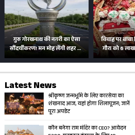
गुरु गोरखनाथ की नगरी का ऐसा
विवाह पर बाबा 
सौंदर्यीकरण! मन मोह लेंगी शहर की
गौरा को 6 लाख 
सड़कें; देखें Photos
500 भक्तों 
Latest News
श्रीकृष्ण जन्मभूमि के लिए कारसेवा का
शंखनाद आज, यहां होगा शिलापूजन; जानें
पूरा अपडेट
कौन बनेगा राम मंदिर का CEO? आवेदन