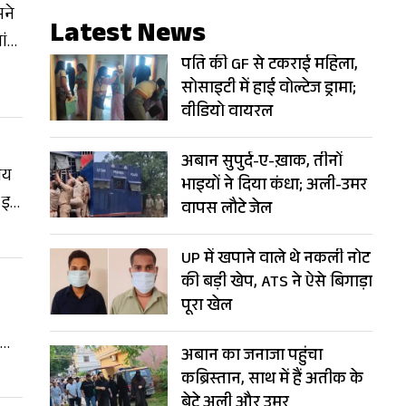
मने
Latest News
ांव
पति की GF से टकराई महिला,
ियों
सोसाइटी में हाई वोल्टेज ड्रामा;
वीडियो वायरल
अबान सुपुर्द-ए-ख़ाक, तीनों
अजय
भाइयों ने दिया कंधा; अली-उमर
े इस
वापस लौटे जेल
UP में खपाने वाले थे नकली नोट
की बड़ी खेप, ATS ने ऐसे बिगाड़ा
पूरा खेल
अबान का जनाजा पहुंचा
कब्रिस्तान, साथ में हैं अतीक के
बेटे अली और उमर