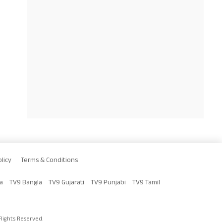
licy
Terms & Conditions
a
TV9 Bangla
TV9 Gujarati
TV9 Punjabi
TV9 Tamil
Rights Reserved.