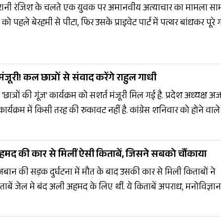
में पुरानी रंजिश के चलते एक युवक पर अमानवीय अत्याचार का मामला सा
ो पहले बेरहमी से पीटा, फिर उसके प्राइवेट पार्ट में पत्थर बांधकर पूरे ग
ो वायरल होने के बाद पुलिस ने त्वरित कार्रवाई करते हुए दो मुख्य आरोप
ंजूरी! कल छात्रों से संवाद करेंगे राहुल गाधी
े 'छात्रों की गूंज' कार्यक्रम को सशर्त मंजूरी मिल गई है. प्रदेश अध्यक्ष 
र्यक्रम में किसी तरह की रुकावट नहीं है. कांग्रेस शनिवार को होने वाल
ार है, जिसमें राहुल गांधी छात्रों से शिक्षा संबंधी मुद्दों पर चर्चा करेंगे.
मद की कार से मिलीं ऐसी किताबें, जिसने सबको चौंकाया
बान की सड़क दुर्घटना में मौत के बाद उसकी कार से मिली किताबों ने
े बंद अली अहमद के लिए थीं. ये किताबें अपराध, मनोविज्ञान
से गंभीर विषयों पर आधारित है. इसने अब नई बहस छेड़ दी है.