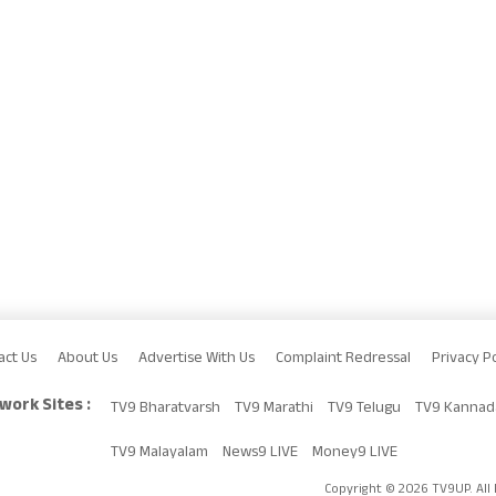
act Us
About Us
Advertise With Us
Complaint Redressal
Privacy Po
work Sites :
TV9 Bharatvarsh
TV9 Marathi
TV9 Telugu
TV9 Kannad
TV9 Malayalam
News9 LIVE
Money9 LIVE
Copyright © 2026 TV9UP. All 