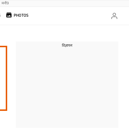
मनी9
S
PHOTOS