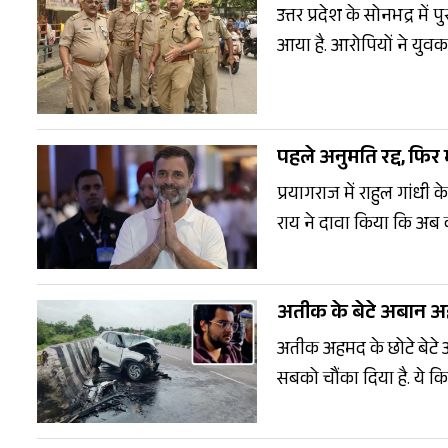
उत्तर प्रदेश के सोनभद्र 
आया है. आरोपियों ने युवक क
में घुमाया. घटना का वीडिय
को गिरफ्तार कर लिया है.
पहले अनुमति रद्द, फिर म
प्रयागराज में राहुल गांधी क
राय ने दावा किया कि अब का
कार्यक्रम के लिए पूरी तरह तैय
अतीक के बेटे अबान अह
अतीक अहमद के छोटे बेटे अ
सबको चौंका दिया है. ये किताबें जेल म
और राजनीतिक तख्तापलट जै