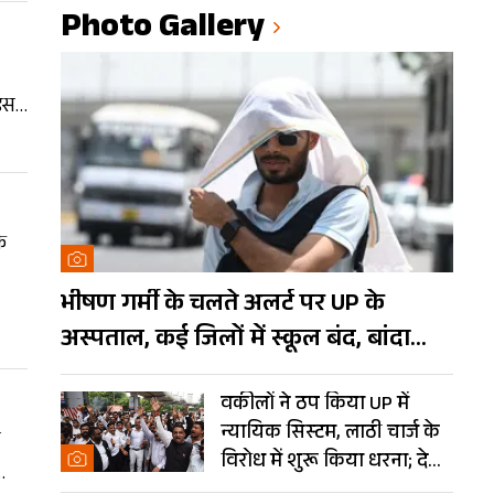
Photo Gallery
 इस
 है.
े
भीषण गर्मी के चलते अलर्ट पर UP के
था.
अस्पताल, कई जिलों में स्कूल बंद, बांदा
बूत
दुनिया का तीसरा सबसे गर्म शहर
वकीलों ने ठप किया UP में
न्यायिक सिस्टम, लाठी चार्ज के
त
विरोध में शुरू किया धरना; देखें
Photos