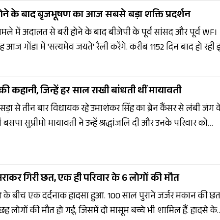
लिए रवाना […]
ने के बाद बृजभूषण का आज सबसे बड़ा शक्ति प्रदर्शन
ामले में अदालत से बरी होने के बाद बीजेपी के पूर्व सांसद और पूर्व WFI
आज गोंडा में 'सत्यमेव जयते' रैली करेंगे. करीब 1152 दिन बाद हो रही
विधानसभा चुनाव से पहले उनके बड़े शक्ति प्रदर्शन के तौर पर देखा जा रहा
से 3 लाख समर्थक शामिल होंगे. अयोध्या एयरपोर्ट से 300 वाहनों के
की कहानी, जिन्हें हर साल राखी बांधती थीं मायावती
चने के बाद बृजभूषण मंदिर में पूजा करेंगे और फिर जनसभा को संबोधित
ड़ा से तीन बार विधायक रहे उमाशंकर सिंह का ब्रेन कैंसर से लंबी जंग क
पा सुप्रीमो मायावती ने उन्हें श्रद्धांजलि दी और उनके परिवार को
िया. उमाशंकर सिंह को मायावती का सबसे भरोसेमंद नेता माना जाता 
बसपा की इकलौती जीत दिलाने वाले उमाशंकर सिंह ने पूर्वांचल में मज
के निधन को बसपा के लिए बड़ी राजनीतिक क्षति माना जा रहा है.
भरभराकर गिरी छत, एक ही परिवार के 6 लोगों की मौत
रिश के बीच एक दर्दनाक हादसा हुआ. 100 साल पुराने जर्जर मकान की छ
छह लोगों की मौत हो गई, जिसमें दो मासूम बच्चे भी शामिल हैं. हादसे के