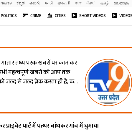
News9
ಕನ್ನಡ
తెలుగు
मराठी
ગુજરાતી
বাংলা
ਪੰਜਾਬੀ
தமிழ்
മലയാളം
POLITICS
CRIME
CITIES
SHORT VIDEOS
VIDEO
लगातार तथ्य परक खबरों पर काम कर
की सभी महत्वपूर्ण खबरों को आप तक
ो जल्द से जल्द ब्रेक करता ही है, कम
.
प्राइवेट पार्ट में पत्थर बांधकर गांव में घुमाया