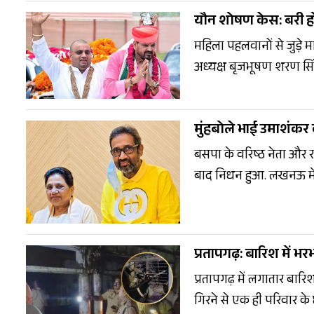
काफिले के साथ गोंडा के 
यौन शोषण केस: बरी हो
महिला पहलवानों से जुड़े म
अध्यक्ष बृजभूषण शरण सिंह 
रैली को 2027 उत्तर प्रदेश 
आयोजकों का दावा है कि 2 
मुंहबोले भाई उमाशंकर 
काफिले के साथ गोंडा पहुं
करेंगे.
बसपा के वरिष्ठ नेता और रस
बाद निधन हुआ. लखनऊ में बस
हरसंभव सहयोग का भरोसा द
2022 विधानसभा चुनाव में 
राजनीतिक पहचान बनाई. उन
प्रतापगढ़: बारिश में 
प्रतापगढ़ में लगातार बा
गिरने से एक ही परिवार के 