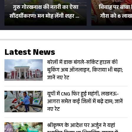
गुरु गोरखनाथ की नगरी का ऐसा
विवाह पर बाबा 
सौंदर्यीकरण! मन मोह लेंगी शहर की
गौरा को 6 लाख 
सड़कें; देखें Photos
500 भक्तों 
Latest News
बरेली में डाक बंगले-सर्किट हाउस की
बुकिंग अब ऑनलाइन, किराया भी बढ़ा;
जानें नए रेट
यूपी में CNG फिर हुई महंगी, लखनऊ-
आगरा समेत कई जिलों में बढ़े दाम; जानें
नए रेट
श्रीकृष्ण के आदेश पर अर्जुन ने यहां