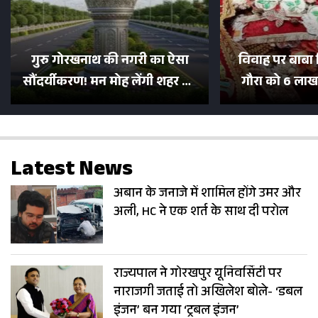
गुरु गोरखनाथ की नगरी का ऐसा
विवाह पर बाबा 
सौंदर्यीकरण! मन मोह लेंगी शहर की
गौरा को 6 लाख 
सड़कें; देखें Photos
500 भक्तों 
Latest News
अबान के जनाजे में शामिल होंगे उमर और
अली, HC ने एक शर्त के साथ दी परोल
राज्यपाल ने गोरखपुर यूनिवर्सिटी पर
नाराजगी जताई तो अखिलेश बोले- ‘डबल
इंजन’ बन गया ‘ट्रबल इंजन’