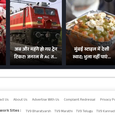
अब और महंगे हो गए ट्रेन
मुंबई स्टाइल में देशी
टिकट! जनरल से AC तक
स्वाद; भुला नहीं पाएंगे
का बढ़ा किराया; दिल्ली
मुल्तानी छोले-पाव का
या
की यात्रा हुई इतनी महंगी
टेस्ट
act Us
About Us
Advertise With Us
Complaint Redressal
Privacy Po
work Sites :
TV9 Bharatvarsh
TV9 Marathi
TV9 Telugu
TV9 Kannad