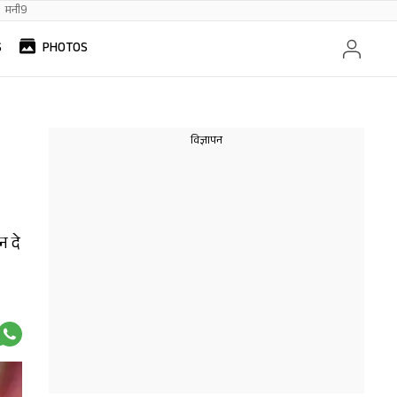
मनी9
S
PHOTOS
न दे