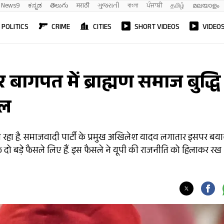
News9
ಕನ್ನಡ
తెలుగు
मराठी
ગુજરાતી
বাংলা
ਪੰਜਾਬੀ
தமிழ்
മലയാളം
POLITICS
CRIME
CITIES
SHORT VIDEOS
VIDEO
ागपत में ब्राह्मण समाज बुद्धि
जल
े रहा है. समाजवादी पार्टी के प्रमुख अखिलेश यादव लगातार इसपर बया
 दो बड़े फैसले लिए हैं. इस फैसले ने यूपी की राजनीति को हिलाकर रख