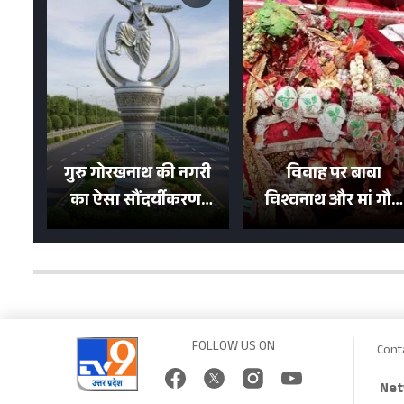
गुरु गोरखनाथ की नगरी
विवाह पर बाबा
का ऐसा सौंदर्यीकरण!
विश्वनाथ और मां गौरा
मन मोह लेंगी शहर की
को 6 लाख रुपये का
सड़कें; देखें Photos
न्योता, 500 भक्तों ने दि
शगुन
FOLLOW US ON
Cont
Net