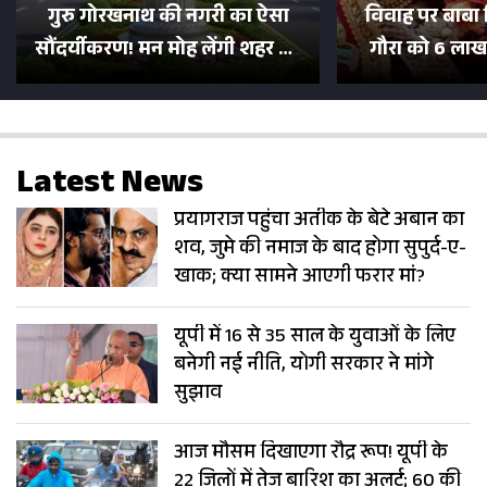
गुरु गोरखनाथ की नगरी का ऐसा
विवाह पर बाबा 
सौंदर्यीकरण! मन मोह लेंगी शहर की
गौरा को 6 लाख 
सड़कें; देखें Photos
500 भक्तों 
Latest News
प्रयागराज पहुंचा अतीक के बेटे अबान का
शव, जुमे की नमाज के बाद होगा सुपुर्द-ए-
खाक; क्या सामने आएगी फरार मां?
यूपी में 16 से 35 साल के युवाओं के लिए
बनेगी नई नीति, योगी सरकार ने मांगे
सुझाव
आज मौसम दिखाएगा रौद्र रूप! यूपी के
22 जिलों में तेज बारिश का अलर्ट; 60 की