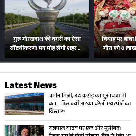
गुरु गोरखनाथ की नगरी का ऐसा
विवाह पर बाबा 
सौंदर्यीकरण! मन मोह लेंगी शहर की
गौरा को 6 लाख 
सड़कें; देखें Photos
500 भक्तों 
Latest News
जमीन मिली, 44 करोड़ का मुआवजा भी
बंटा… फिर क्यों अटका बरेली एयरपोर्ट का
विस्तार?
राजपाल यादव पर एक और मुसीबत!