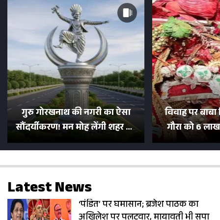
गुरु गोरखनाथ की नगरी का ऐसा
विवाह पर बाबा 
सौंदर्यीकरण! मन मोह लेंगी शहर की
गौरा को 6 लाख 
सड़कें; देखें Photos
500 भक्तों 
Latest News
‘पंडित’ पर घमासान; ब्रजेश पाठक का
अखिलेश पर पलटवार, मायावती भी सपा