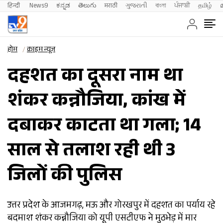
हिन्दी 
News9
ಕನ್ನಡ
తెలుగు
मराठी
ગુજરાતી
বাংলা
ਪੰਜਾਬੀ
தமிழ்
होम
क्राइम न्यूज़
दहशत का दूसरा नाम था
शंकर कन्नौजिया, कांख में
दबाकर काटता था गला; 14
साल से तलाश रही थी 3
जिलों की पुलिस
उत्तर प्रदेश के आजमगढ़, मऊ और गोरखपुर में दहशत का पर्याय रहे
बदमाश शंकर कन्नौजिया को यूपी एसटीएफ ने मुठभेड़ में मार