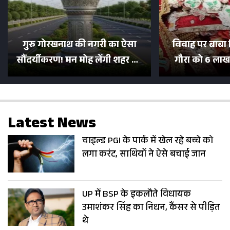
गुरु गोरखनाथ की नगरी का ऐसा
विवाह पर बाबा 
सौंदर्यीकरण! मन मोह लेंगी शहर की
गौरा को 6 लाख 
सड़कें; देखें Photos
500 भक्तों 
Latest News
चाइल्ड PGI के पार्क में खेल रहे बच्चे को
लगा करंट, साथियों ने ऐसे बचाई जान
UP में BSP के इकलौते विधायक
उमाशंकर सिंह का निधन, कैंसर से पीड़ित
थे