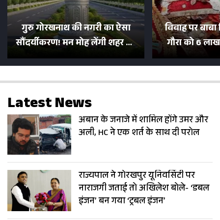
गुरु गोरखनाथ की नगरी का ऐसा
विवाह पर बाबा 
सौंदर्यीकरण! मन मोह लेंगी शहर की
गौरा को 6 लाख 
सड़कें; देखें Photos
500 भक्तों 
Latest News
अबान के जनाजे में शामिल होंगे उमर और
अली, HC ने एक शर्त के साथ दी परोल
राज्यपाल ने गोरखपुर यूनिवर्सिटी पर
नाराजगी जताई तो अखिलेश बोले- ‘डबल
इंजन’ बन गया ‘ट्रबल इंजन’