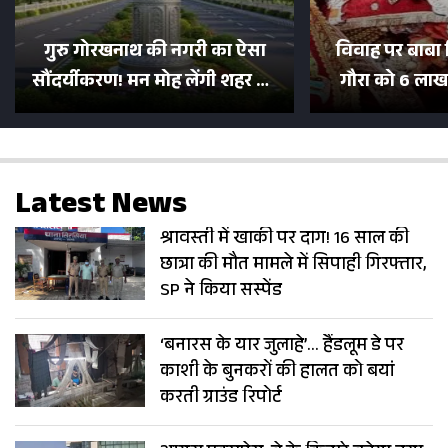
गुरु गोरखनाथ की नगरी का ऐसा
विवाह पर बाबा 
सौंदर्यीकरण! मन मोह लेंगी शहर की
गौरा को 6 लाख 
सड़कें; देखें Photos
500 भक्तों 
Latest News
श्रावस्ती में खाकी पर दाग! 16 साल की
छात्रा की मौत मामले में सिपाही गिरफ्तार,
SP ने किया सस्पेंड
‘बनारस के यार जुलाहे’… हैंडलूम डे पर
काशी के बुनकरों की हालत को बयां
करती ग्राउंड रिपोर्ट