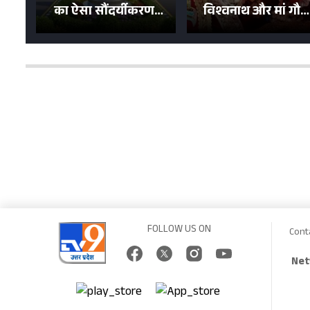
का ऐसा सौंदर्यीकरण!
विश्वनाथ और मां गौरा
मन मोह लेंगी शहर की
को 6 लाख रुपये का
सड़कें; देखें Photos
न्योता, 500 भक्तों ने दि
शगुन
FOLLOW US ON
Cont
Net