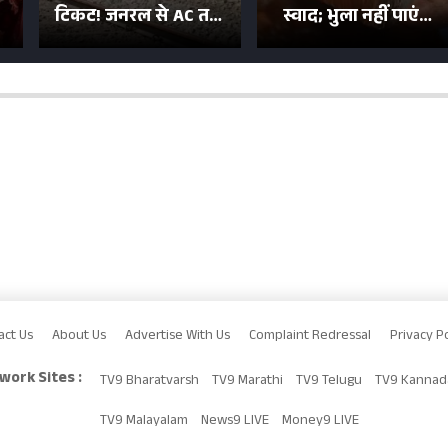
टिकट! जनरल से AC तक
स्वाद; भुला नहीं पाएंगे
का बढ़ा किराया; दिल्ली
मुल्तानी छोले-पाव का
या
की यात्रा हुई इतनी महंगी
टेस्ट
act Us
About Us
Advertise With Us
Complaint Redressal
Privacy Po
work Sites :
TV9 Bharatvarsh
TV9 Marathi
TV9 Telugu
TV9 Kannad
TV9 Malayalam
News9 LIVE
Money9 LIVE