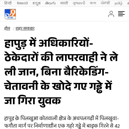
हिन्दी 
News9
ಕನ್ನಡ
తెలుగు
मराठी
ગુજરાતી
বাংলা
ਪੰਜਾਬੀ
தமிழ்
होम
शहर समाचार
हापुड़ में अधिकारियों-
ठेकेदारों की लापरवाही ने ले
ली जान, बिना बैरिकेडिंग-
चेतावनी के खोदे गए गड्ढे में
जा गिरा युवक
हापुड़ क़े पिलखुआ कोतवाली क्षेत्र के अचपलगढ़ी में पिलखुवा-
फगौता मार्ग पर निर्माणाधीन एक गहरे गड्ढे में बाइक गिरने से 42