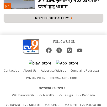
और तेजस, सुल्तानपुर में 22-23 को IAF
करेगी युद्ध अभ्यास
MORE PHOTO GALLERY
FOLLOW US ON
Contact Us
About Us
Advertise With Us
Complaint Redressal
Privacy Policy
Terms & Conditions
Network Sites :
TV9 Bharatvarsh
TV9 Marathi
TV9 Telugu
TV9 Kannada
TV9 Bangla
TV9 Gujarati
TV9 Punjabi
TV9 Tamil
TV9 Malayalam