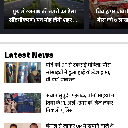
गुरु गोरखनाथ की नगरी का ऐसा
विवाह पर बाबा 
सौंदर्यीकरण! मन मोह लेंगी शहर की
गौरा को 6 लाख 
सड़कें; देखें Photos
500 भक्तों 
Latest News
पति की GF से टकराई महिला, पॉस
सोसाइटी में हुआ हाई वोल्टेज ड्रामा;
वीडियो वायरल
अबान सुपुर्द-ए-ख़ाक, तीनों भाइयों ने
दिया कंधा, अली-उमर को जेल लेकर
निकली पुलिस
बंगाल से लाकर UP में खपाने वाले थे