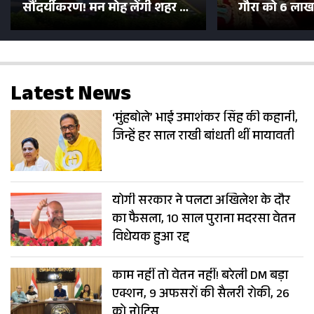
सौंदर्यीकरण! मन मोह लेंगी शहर की
गौरा को 6 लाख 
सड़कें; देखें Photos
500 भक्तों 
Latest News
‘मुंहबोले’ भाई उमाशंकर सिंह की कहानी,
जिन्हें हर साल राखी बांधती थीं मायावती
योगी सरकार ने पलटा अखिलेश के दौर
का फैसला, 10 साल पुराना मदरसा वेतन
विधेयक हुआ रद्द
काम नहीं तो वेतन नहीं! बरेली DM बड़ा
एक्शन, 9 अफसरों की सैलरी रोकी, 26
को नोटिस