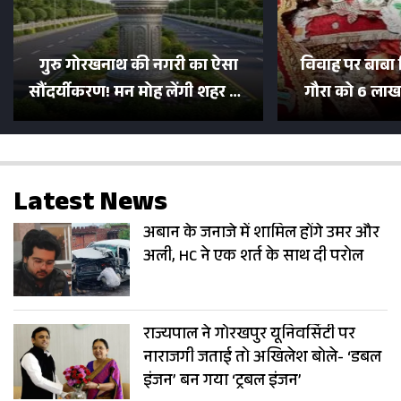
गुरु गोरखनाथ की नगरी का ऐसा
विवाह पर बाबा 
सौंदर्यीकरण! मन मोह लेंगी शहर की
गौरा को 6 लाख 
सड़कें; देखें Photos
500 भक्तों 
Latest News
अबान के जनाजे में शामिल होंगे उमर और
अली, HC ने एक शर्त के साथ दी परोल
राज्यपाल ने गोरखपुर यूनिवर्सिटी पर
नाराजगी जताई तो अखिलेश बोले- ‘डबल
इंजन’ बन गया ‘ट्रबल इंजन’