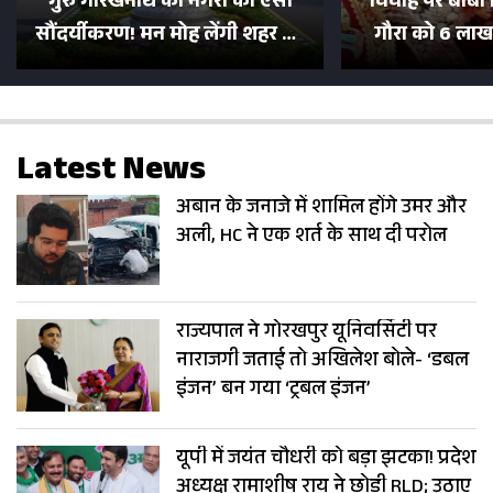
गुरु गोरखनाथ की नगरी का ऐसा
विवाह पर बाबा 
सौंदर्यीकरण! मन मोह लेंगी शहर की
गौरा को 6 लाख 
सड़कें; देखें Photos
500 भक्तों 
Latest News
अबान के जनाजे में शामिल होंगे उमर और
अली, HC ने एक शर्त के साथ दी परोल
राज्यपाल ने गोरखपुर यूनिवर्सिटी पर
नाराजगी जताई तो अखिलेश बोले- ‘डबल
इंजन’ बन गया ‘ट्रबल इंजन’
यूपी में जयंत चौधरी को बड़ा झटका! प्रदेश
अध्यक्ष रामाशीष राय ने छोड़ी RLD; उठाए