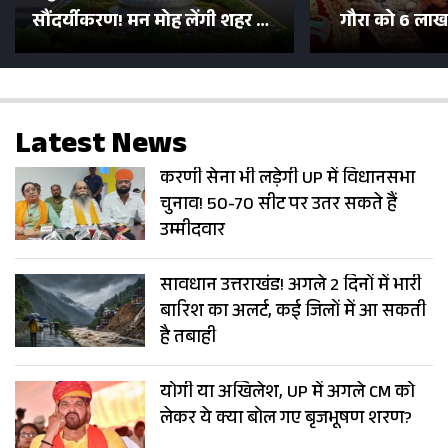
सौंदर्यीकरण! मन मोह लेंगी शहर की
गौरा को 6 लाख 
सड़कें; देखें Photos
500 भक्तों 
Latest News
करणी सेना भी लड़ेगी UP में विधानसभा
चुनाव! 50-70 सीट पर उतर सकते हैं
उम्मीदवार
सावधान उत्तराखंड! अगले 2 दिनों में भारी
बारिश का अलर्ट, कई जिलों में आ सकती
है तबाही
योगी या अखिलेश, UP में अगले CM को
लेकर ये क्या बोल गए बृजभूषण शरण?