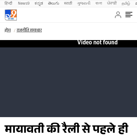
हिन्दी 
News9
ಕನ್ನಡ
తెలుగు
मराठी
ગુજરાતી
বাংলা
ਪੰਜਾਬੀ
தமிழ்
होम
राजनीति समाचार
मायावती की रैली से पहले ही