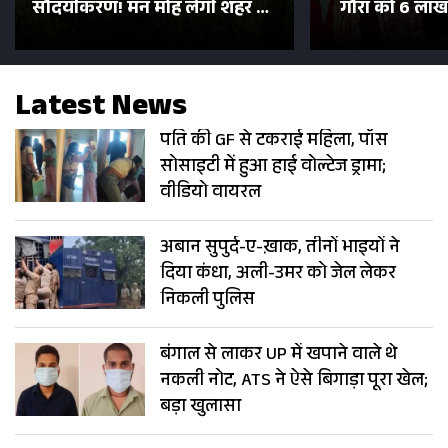
सौंदर्यीकरण! मन मोह लेंगी शहर की
गौरा को 6 लाख 
सड़कें; देखें Photos
500 भक्तों 
Latest News
पति की GF से टकराई महिला, पॉस
सोसाइटी में हुआ हाई वोल्टेज ड्रामा;
वीडियो वायरल
अबान सुपुर्द-ए-ख़ाक, तीनों भाइयों ने
दिया कंधा, अली-उमर को जेल लेकर
निकली पुलिस
बंगाल से लाकर UP में खपाने वाले थे
नकली नोट, ATS ने ऐसे बिगाड़ा पूरा खेल;
बड़ा खुलासा