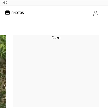
मनी9
S
PHOTOS