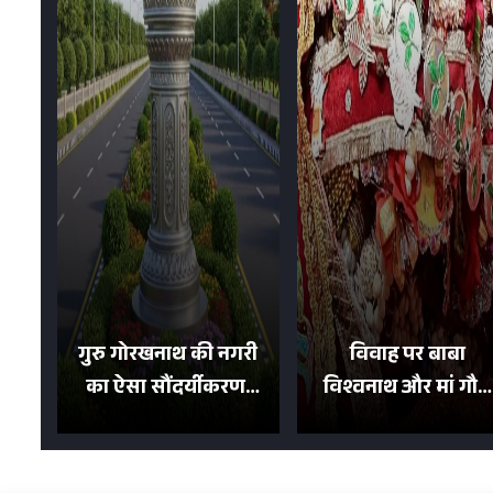
गुरु गोरखनाथ की नगरी
विवाह पर बाबा
का ऐसा सौंदर्यीकरण!
विश्वनाथ और मां गौरा
मन मोह लेंगी शहर की
को 6 लाख रुपये का
सड़कें; देखें Photos
न्योता, 500 भक्तों ने दि
शगुन