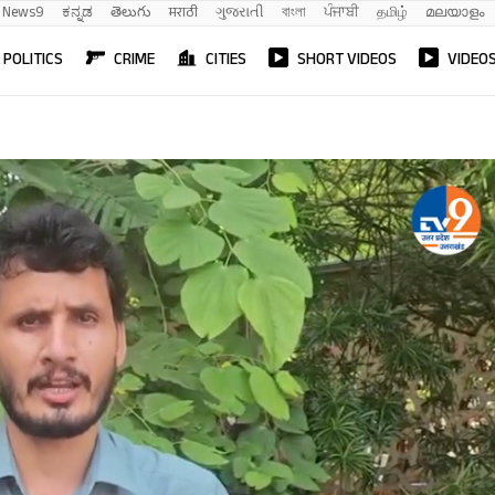
News9
ಕನ್ನಡ
తెలుగు
मराठी
ગુજરાતી
বাংলা
ਪੰਜਾਬੀ
தமிழ்
മലയാളം
POLITICS
CRIME
CITIES
SHORT VIDEOS
VIDEO