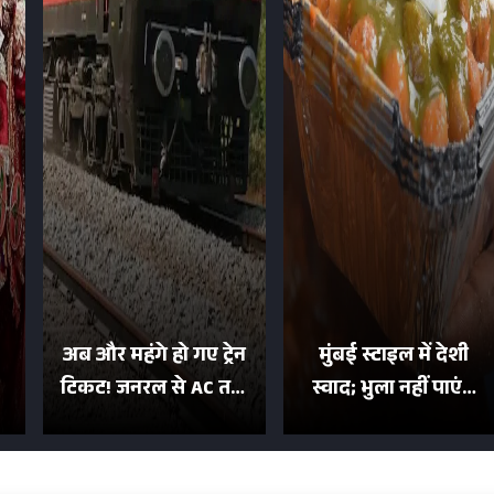
अब और महंगे हो गए ट्रेन
मुंबई स्टाइल में देशी
टिकट! जनरल से AC तक
स्वाद; भुला नहीं पाएंगे
का बढ़ा किराया; दिल्ली
मुल्तानी छोले-पाव का
या
की यात्रा हुई इतनी महंगी
टेस्ट