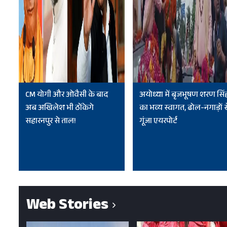
CM योगी और ओवैसी के बाद
अयोध्या में बृजभूषण शरण सिं
अब अखिलेश भी ठोंकेगे
का भव्य स्वागत, ढोल-नगाड़ों स
सहारनपुर से ताल!
गूंजा एयरपोर्ट
Web Stories