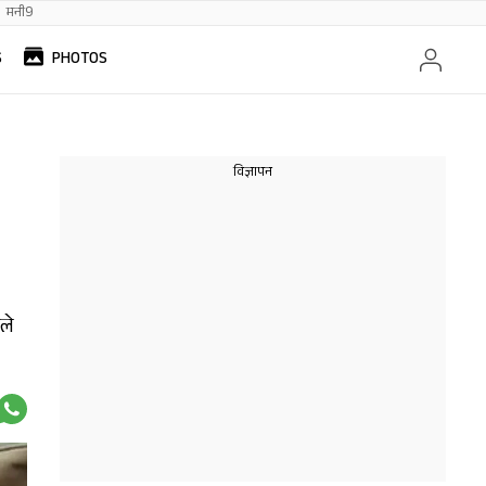
मनी9
S
PHOTOS
ले