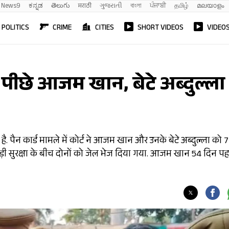
News9
ಕನ್ನಡ
తెలుగు
मराठी
ગુજરાતી
বাংলা
ਪੰਜਾਬੀ
தமிழ்
മലയാളം
POLITICS
CRIME
CITIES
SHORT VIDEOS
VIDEO
पीछे आजम खान, बेटे अब्दुल्ला
 पैन कार्ड मामले में कोर्ट ने आजम खान और उनके बेटे अब्दुल्ला को 7
़ी सुरक्षा के बीच दोनों को जेल भेज दिया गया. आजम खान 54 दिन पह