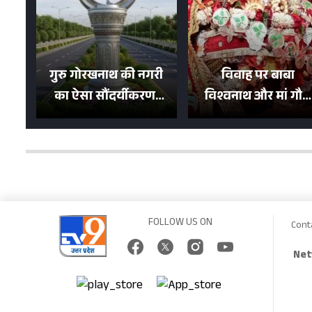
गुरु गोरखनाथ की नगरी
विवाह पर बाबा
का ऐसा सौंदर्यीकरण!
विश्वनाथ और मां गौरा
मन मोह लेंगी शहर की
को 6 लाख रुपये का
सड़कें; देखें Photos
न्योता, 500 भक्तों ने दि
शगुन
FOLLOW US ON
Cont
Net