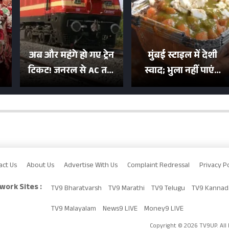
अब और महंगे हो गए ट्रेन
मुंबई स्टाइल में देशी
टिकट! जनरल से AC तक
स्वाद; भुला नहीं पाएंगे
का बढ़ा किराया; दिल्ली
मुल्तानी छोले-पाव का
या
की यात्रा हुई इतनी महंगी
टेस्ट
act Us
About Us
Advertise With Us
Complaint Redressal
Privacy Po
work Sites :
TV9 Bharatvarsh
TV9 Marathi
TV9 Telugu
TV9 Kannad
TV9 Malayalam
News9 LIVE
Money9 LIVE
Copyright © 2026 TV9UP. All 