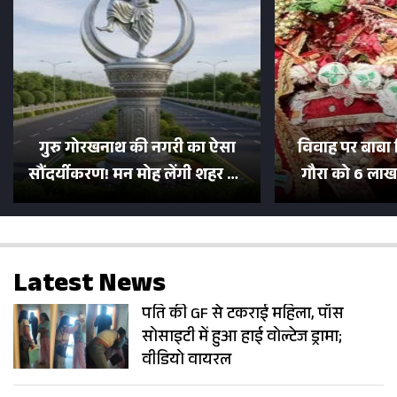
गुरु गोरखनाथ की नगरी का ऐसा
विवाह पर बाबा 
सौंदर्यीकरण! मन मोह लेंगी शहर की
गौरा को 6 लाख 
सड़कें; देखें Photos
500 भक्तों 
Latest News
पति की GF से टकराई महिला, पॉस
सोसाइटी में हुआ हाई वोल्टेज ड्रामा;
वीडियो वायरल