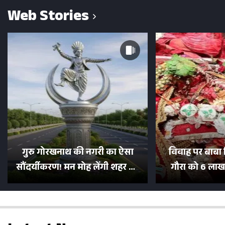
Web Stories
गुरु गोरखनाथ की नगरी का ऐसा
विवाह पर बाबा 
सौंदर्यीकरण! मन मोह लेंगी शहर की
गौरा को 6 लाख 
सड़कें; देखें Photos
500 भक्तों 