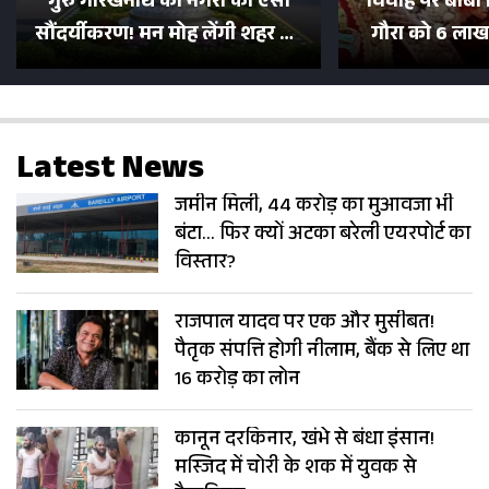
गुरु गोरखनाथ की नगरी का ऐसा
विवाह पर बाबा 
सौंदर्यीकरण! मन मोह लेंगी शहर की
गौरा को 6 लाख 
सड़कें; देखें Photos
500 भक्तों 
Latest News
जमीन मिली, 44 करोड़ का मुआवजा भी
बंटा… फिर क्यों अटका बरेली एयरपोर्ट का
विस्तार?
राजपाल यादव पर एक और मुसीबत!
पैतृक संपत्ति होगी नीलाम, बैंक से लिए था
16 करोड़ का लोन
कानून दरकिनार, खंभे से बंधा इंसान!
मस्जिद में चोरी के शक में युवक से