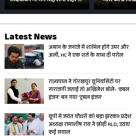
सौंदर्यीकरण! मन मोह लेंगी शहर की
गौरा को 6 लाख 
सड़कें; देखें Photos
500 भक्तों 
Latest News
अबान के जनाजे में शामिल होंगे उमर और
अली, HC ने एक शर्त के साथ दी परोल
राज्यपाल ने गोरखपुर यूनिवर्सिटी पर
नाराजगी जताई तो अखिलेश बोले- ‘डबल
इंजन’ बन गया ‘ट्रबल इंजन’
यूपी में जयंत चौधरी को बड़ा झटका! प्रदेश
अध्यक्ष रामाशीष राय ने छोड़ी RLD; उठाए
कई सवाल