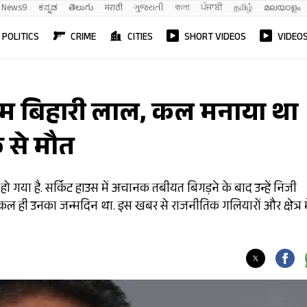
News9
ಕನ್ನಡ
తెలుగు
मराठी
ગુજરાતી
বাংলা
ਪੰਜਾਬੀ
தமிழ்
മലയാളം
POLITICS
CRIME
CITIES
SHORT VIDEOS
VIDEO
याम बिहारी लाल, कल मनाया था
 से मौत
गया है. सर्किट हाउस में अचानक तबीयत बिगड़ने के बाद उन्हें निजी
 कल ही उनका जन्मदिन था. इस खबर से राजनीतिक गलियारों और क्षेत्र म