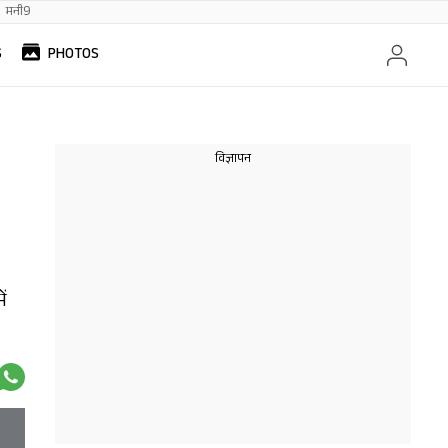
मनी9
S
PHOTOS
ें