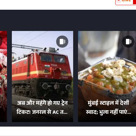
LIVE
अब और महंगे हो गए ट्रेन
मुंबई स्टाइल में देशी
टिकट! जनरल से AC तक
स्वाद; भुला नहीं पाएंगे
का बढ़ा किराया; दिल्ली
मुल्तानी छोले-पाव का
या
की यात्रा हुई इतनी महंगी
टेस्ट