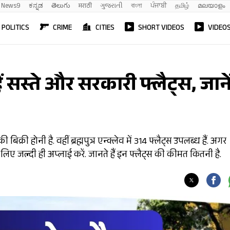
News9
ಕನ್ನಡ
తెలుగు
मराठी
ગુજરાતી
বাংলা
ਪੰਜਾਬੀ
தமிழ்
മലയാളം
POLITICS
CRIME
CITIES
SHORT VIDEOS
VIDEO
ं सस्ते और सरकारी फ्लैट्स, जाने
िक्री होनी है. वहीं ब्रह्मपुत्र एन्क्लेव में 314 फ्लैट्स उपलब्ध हैं. अगर
िए जल्दी ही अप्लाई करें. जानते हैं इन फ्लैट्स की कीमत कितनी है.