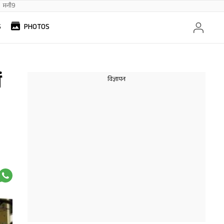
मनी9
S
PHOTOS
ं