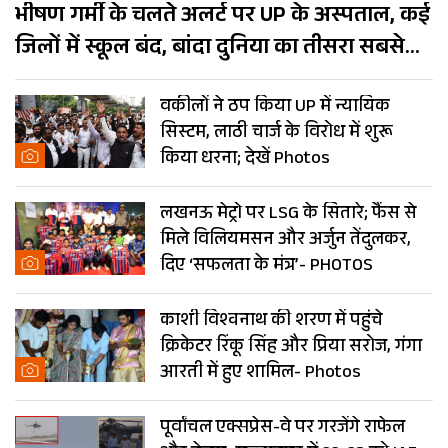
भीषण गर्मी के चलते अलर्ट पर UP के अस्पताल, कई
जिलों में स्कूल बंद, बांदा दुनिया का तीसरा सबसे
गर्म शहर
वकीलों ने ठप किया UP में न्यायिक
सिस्टम, लाठी चार्ज के विरोध में शुरू
किया धरना; देखें Photos
लखनऊ मेट्रो पर LSG के सितारे; फैंस से
मिले विलियमसन और अर्जुन तेंदुलकर,
दिए ‘सफलता के मंत्र’- PHOTOS
काशी विश्वनाथ की शरण में पहुंचे
क्रिकेटर रिंकू सिंह और प्रिया सरोज, गंगा
आरती में हुए शामिल- Photos
पूर्वांचल एक्सप्रेस-वे पर गरजेंगे राफेल