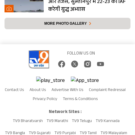
और तेजस, सुल्तानपुर में 22-23 को IAF
करेगी युद्ध अभ्यास
MORE PHOTO GALLERY
FOLLOW US ON
Contact Us
About Us
Advertise With Us
Complaint Redressal
Privacy Policy
Terms & Conditions
Network Sites :
TV9 Bharatvarsh
TV9 Marathi
TV9 Telugu
TV9 Kannada
TV9 Bangla
TV9 Gujarati
TV9 Punjabi
TV9 Tamil
TV9 Malayalam