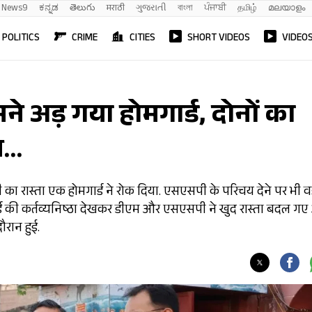
News9
ಕನ್ನಡ
తెలుగు
मराठी
ગુજરાતી
বাংলা
ਪੰਜਾਬੀ
தமிழ்
മലയാളം
POLITICS
CRIME
CITIES
SHORT VIDEOS
VIDEO
े अड़ गया होमगार्ड, दोनों का
ुआ…
पी का रास्ता एक होमगार्ड ने रोक दिया. एसएसपी के परिचय देने पर भी 
मगार्ड की कर्तव्यनिष्ठा देखकर डीएम और एसएसपी ने खुद रास्ता बदल ग
ौरान हुई.