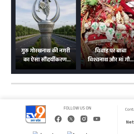
गुरु गोरखनाथ की नगरी
विवाह पर बाबा
का ऐसा सौंदर्यीकरण!
विश्वनाथ और मां गौरा
मन मोह लेंगी शहर की
को 6 लाख रुपये का
सड़कें; देखें Photos
न्योता, 500 भक्तों ने दि
शगुन
FOLLOW US ON
Cont
Net