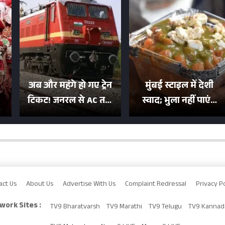
अब और महंगे हो गए ट्रेन
मुंबई स्टाइल में देशी
टिकट! जनरल से AC तक
स्वाद; भुला नहीं पाएंगे
का बढ़ा किराया; दिल्ली
मुल्तानी छोले-पाव का
या
की यात्रा हुई इतनी महंगी
टेस्ट
act Us
About Us
Advertise With Us
Complaint Redressal
Privacy Po
work Sites :
TV9 Bharatvarsh
TV9 Marathi
TV9 Telugu
TV9 Kannad