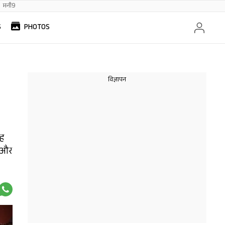
मनी9
S
PHOTOS
वह
ए और