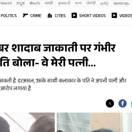
News9
ಕನ್ನಡ
తెలుగు
मराठी
ગુજરાતી
বাংলা
ਪੰਜਾਬੀ
தமிழ்
മലയാളം
POLITICS
CRIME
CITIES
SHORT VIDEOS
VIDEO
्यूबर शादाब जाकाती पर गंभीर
बोला- वे मेरी पत्नी…
बढ़ सकती है. दरअसल, उसके साथी कलाकार के पति ने अपनी पत्नी और
 आरोप लगाया है.