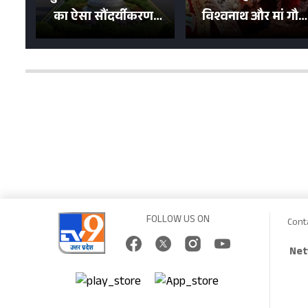
का ऐसा सौंदर्यीकरण!
विश्वनाथ और मां गौरा
मन मोह लेंगी शहर की
को 6 लाख रुपये का
सड़कें; देखें Photos
न्योता, 500 भक्तों ने दि
शगुन
FOLLOW US ON
Cont
Net