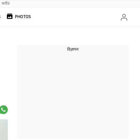
मनी9
S
PHOTOS