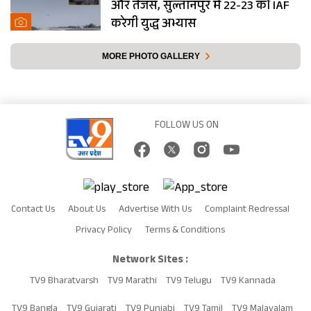
और तेजस, सुल्तानपुर में 22-23 को IAF
करेगी युद्ध अभ्यास
MORE PHOTO GALLERY
FOLLOW US ON
Contact Us
About Us
Advertise With Us
Complaint Redressal
Privacy Policy
Terms & Conditions
Network Sites :
TV9 Bharatvarsh
TV9 Marathi
TV9 Telugu
TV9 Kannada
TV9 Bangla
TV9 Gujarati
TV9 Punjabi
TV9 Tamil
TV9 Malayalam