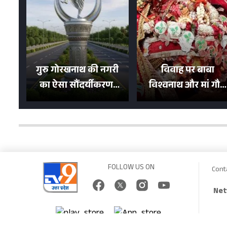
गुरु गोरखनाथ की नगरी
विवाह पर बाबा
का ऐसा सौंदर्यीकरण!
विश्वनाथ और मां गौरा
मन मोह लेंगी शहर की
को 6 लाख रुपये का
सड़कें; देखें Photos
न्योता, 500 भक्तों ने दि
शगुन
FOLLOW US ON
Cont
Net