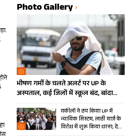
Photo Gallery
़ा.
.
होने
भीषण गर्मी के चलते अलर्ट पर UP के
5
अस्पताल, कई जिलों में स्कूल बंद, बांदा
दुनिया का तीसरा सबसे गर्म शहर
वकीलों ने ठप किया UP में
न्यायिक सिस्टम, लाठी चार्ज के
हा
विरोध में शुरू किया धरना; देखें
लिस
Photos