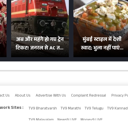
अब और महंगे हो गए ट्रेन
मुंबई स्टाइल में देशी
टिकट! जनरल से AC तक
स्वाद; भुला नहीं पाएंगे
का बढ़ा किराया; दिल्ली
मुल्तानी छोले-पाव का
या
की यात्रा हुई इतनी महंगी
टेस्ट
act Us
About Us
Advertise With Us
Complaint Redressal
Privacy Po
work Sites :
TV9 Bharatvarsh
TV9 Marathi
TV9 Telugu
TV9 Kannad
TV9 Malayalam
News9 LIVE
Money9 LIVE