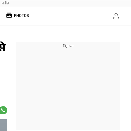
मनी9
S
PHOTOS
से