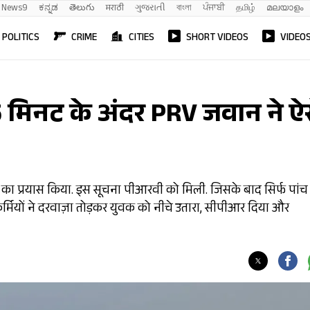
News9
ಕನ್ನಡ
తెలుగు
मराठी
ગુજરાતી
বাংলা
ਪੰਜਾਬੀ
தமிழ்
മലയാളം
POLITICS
CRIME
CITIES
SHORT VIDEOS
VIDEO
5 मिनट के अंदर PRV जवान ने ऐ
 का प्रयास किया. इस सूचना पीआरवी को मिली. जिसके बाद सिर्फ पांच
्मियों ने दरवाज़ा तोड़कर युवक को नीचे उतारा, सीपीआर दिया और