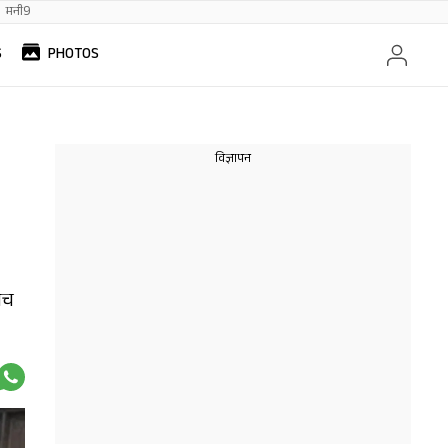
मनी9
S
PHOTOS
 मच