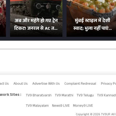
अब और महंगे हो गए ट्रेन
मुंबई स्टाइल में देशी
टिकट! जनरल से AC तक
स्वाद; भुला नहीं पाएंगे
का बढ़ा किराया; दिल्ली
मुल्तानी छोले-पाव का
या
की यात्रा हुई इतनी महंगी
टेस्ट
act Us
About Us
Advertise With Us
Complaint Redressal
Privacy Po
work Sites :
TV9 Bharatvarsh
TV9 Marathi
TV9 Telugu
TV9 Kannad
TV9 Malayalam
News9 LIVE
Money9 LIVE
Copyright © 2026 TV9UP. All 