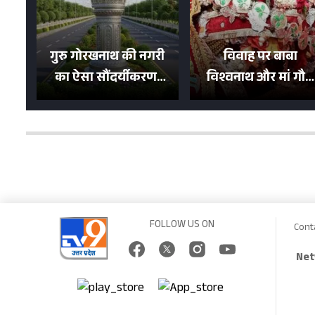
गुरु गोरखनाथ की नगरी
विवाह पर बाबा
का ऐसा सौंदर्यीकरण!
विश्वनाथ और मां गौरा
मन मोह लेंगी शहर की
को 6 लाख रुपये का
सड़कें; देखें Photos
न्योता, 500 भक्तों ने दि
शगुन
FOLLOW US ON
Cont
Net