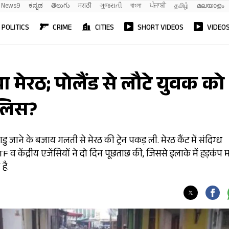
News9
ಕನ್ನಡ
తెలుగు
मराठी
ગુજરાતી
বাংলা
ਪੰਜਾਬੀ
தமிழ்
മലയാളം
POLITICS
CRIME
CITIES
SHORT VIDEOS
VIDEO
 मेरठ; पोलैंड से लौटे युवक को
ुलिस?
ु जाने के बजाय गलती से मेरठ की ट्रेन पकड़ ली. मेरठ कैंट में संदिग्ध
 व केंद्रीय एजेंसियों ने दो दिन पूछताछ की, जिससे इलाके में हड़कंप
है.