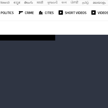
News9
ಕನ್ನಡ
తెలుగు
मराठी
ગુજરાતી
বাংলা
ਪੰਜਾਬੀ
தமிழ்
മലയാളം
POLITICS
CRIME
CITIES
SHORT VIDEOS
VIDEO