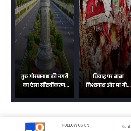
गुरु गोरखनाथ की नगरी
विवाह पर बाबा
का ऐसा सौंदर्यीकरण!
विश्वनाथ और मां गौरा
मन मोह लेंगी शहर की
को 6 लाख रुपये का
सड़कें; देखें Photos
न्योता, 500 भक्तों ने दि
शगुन
FOLLOW US ON
Cont