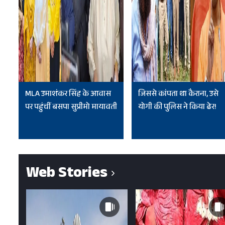
MLA उमाशंकर सिंह के आवास
जिससे कांपता था कैराना, उसे
पर पहुंचीं बसपा सुप्रीमो मायावती
योगी की पुलिस ने किया ढेर!
Web Stories