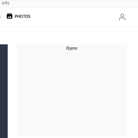
मनी9
S
PHOTOS