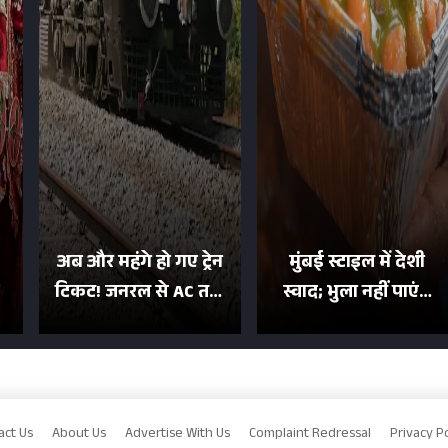
अब और महंगे हो गए ट्रेन
मुंबई स्टाइल में देशी
टिकट! जनरल से AC तक
स्वाद; भुला नहीं पाएंगे
का बढ़ा किराया; दिल्ली
मुल्तानी छोले-पाव का
या
की यात्रा हुई इतनी महंगी
टेस्ट
act Us
About Us
Advertise With Us
Complaint Redressal
Privacy Po