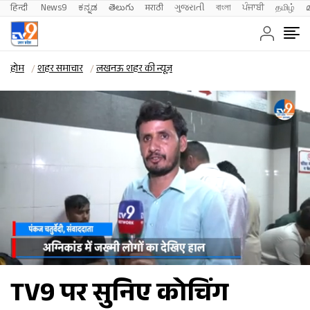
हिन्दी 
News9
ಕನ್ನಡ
తెలుగు
मराठी
ગુજરાતી
বাংলা
ਪੰਜਾਬੀ
தமிழ்
होम
शहर समाचार
लखनऊ शहर की न्यूज़
TV9 पर सुनिए कोचिंग