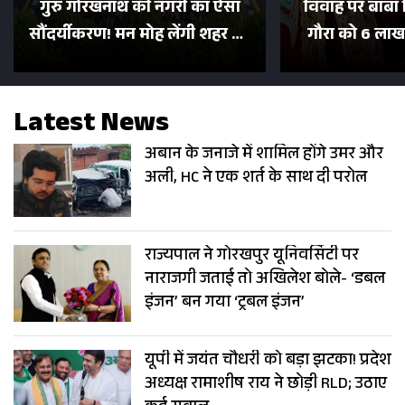
गुरु गोरखनाथ की नगरी का ऐसा
विवाह पर बाबा 
सौंदर्यीकरण! मन मोह लेंगी शहर की
गौरा को 6 लाख 
सड़कें; देखें Photos
500 भक्तों 
Latest News
अबान के जनाजे में शामिल होंगे उमर और
अली, HC ने एक शर्त के साथ दी परोल
राज्यपाल ने गोरखपुर यूनिवर्सिटी पर
नाराजगी जताई तो अखिलेश बोले- ‘डबल
इंजन’ बन गया ‘ट्रबल इंजन’
यूपी में जयंत चौधरी को बड़ा झटका! प्रदेश
अध्यक्ष रामाशीष राय ने छोड़ी RLD; उठाए