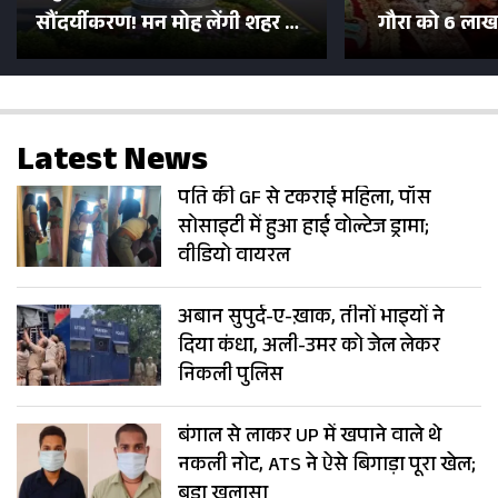
सौंदर्यीकरण! मन मोह लेंगी शहर की
गौरा को 6 लाख 
सड़कें; देखें Photos
500 भक्तों 
Latest News
पति की GF से टकराई महिला, पॉस
सोसाइटी में हुआ हाई वोल्टेज ड्रामा;
वीडियो वायरल
अबान सुपुर्द-ए-ख़ाक, तीनों भाइयों ने
दिया कंधा, अली-उमर को जेल लेकर
निकली पुलिस
बंगाल से लाकर UP में खपाने वाले थे
नकली नोट, ATS ने ऐसे बिगाड़ा पूरा खेल;
बड़ा खुलासा