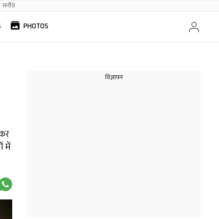
मनी9
S
PHOTOS
 कर
 में