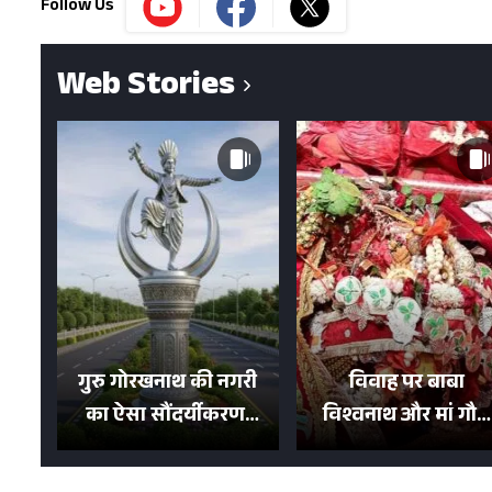
Follow Us
Web Stories
गुरु गोरखनाथ की नगरी
विवाह पर बाबा
का ऐसा सौंदर्यीकरण!
विश्वनाथ और मां गौरा
मन मोह लेंगी शहर की
को 6 लाख रुपये का
सड़कें; देखें Photos
न्योता, 500 भक्तों ने दि