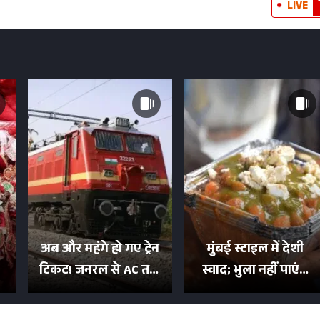
LIVE
अब और महंगे हो गए ट्रेन
मुंबई स्टाइल में देशी
टिकट! जनरल से AC तक
स्वाद; भुला नहीं पाएंगे
का बढ़ा किराया; दिल्ली
मुल्तानी छोले-पाव का
या
की यात्रा हुई इतनी महंगी
टेस्ट