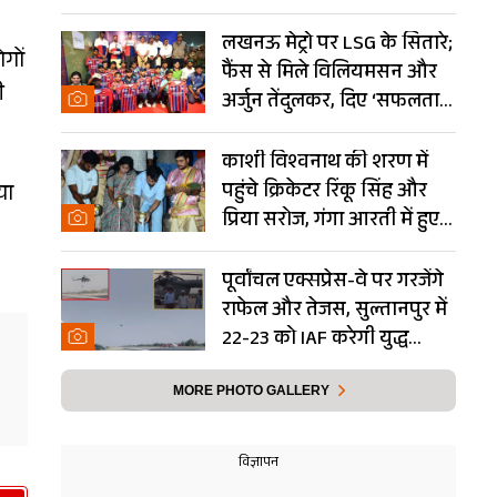
Photos
लखनऊ मेट्रो पर LSG के सितारे;
गों
फैंस से मिले विलियमसन और
ी
अर्जुन तेंदुलकर, दिए ‘सफलता
के मंत्र’- PHOTOS
काशी विश्वनाथ की शरण में
पहुंचे क्रिकेटर रिंकू सिंह और
या
प्रिया सरोज, गंगा आरती में हुए
शामिल- Photos
पूर्वांचल एक्सप्रेस-वे पर गरजेंगे
राफेल और तेजस, सुल्तानपुर में
22-23 को IAF करेगी युद्ध
अभ्यास
MORE PHOTO GALLERY