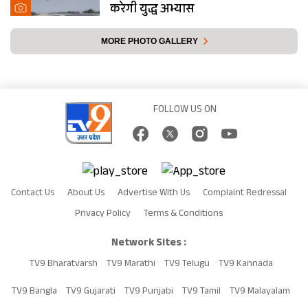
करेगी युद्ध अभ्यास
MORE PHOTO GALLERY
FOLLOW US ON
Contact Us
About Us
Advertise With Us
Complaint Redressal
Privacy Policy
Terms & Conditions
Network Sites :
TV9 Bharatvarsh
TV9 Marathi
TV9 Telugu
TV9 Kannada
TV9 Bangla
TV9 Gujarati
TV9 Punjabi
TV9 Tamil
TV9 Malayalam