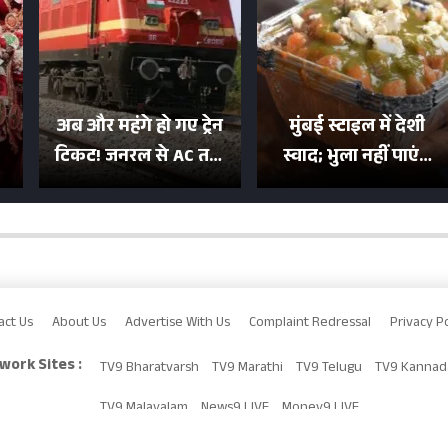
अब और महंगे हो गए ट्रेन
मुंबई स्टाइल में देशी
टिकट! जनरल से AC तक
स्वाद; भुला नहीं पाएंगे
का बढ़ा किराया; दिल्ली
मुल्तानी छोले-पाव का
या
की यात्रा हुई इतनी महंगी
टेस्ट
act Us
About Us
Advertise With Us
Complaint Redressal
Privacy Po
work Sites :
TV9 Bharatvarsh
TV9 Marathi
TV9 Telugu
TV9 Kannad
TV9 Malayalam
News9 LIVE
Money9 LIVE
Copyright © 2026 TV9UP. All 