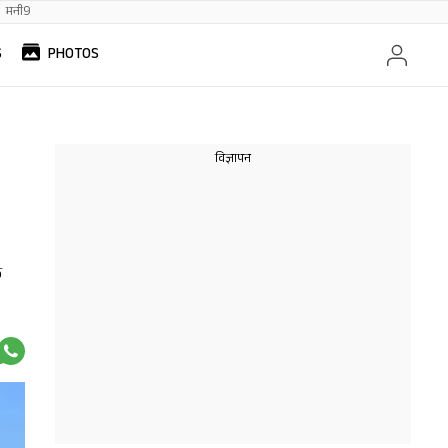
मनी9
S
PHOTOS
क