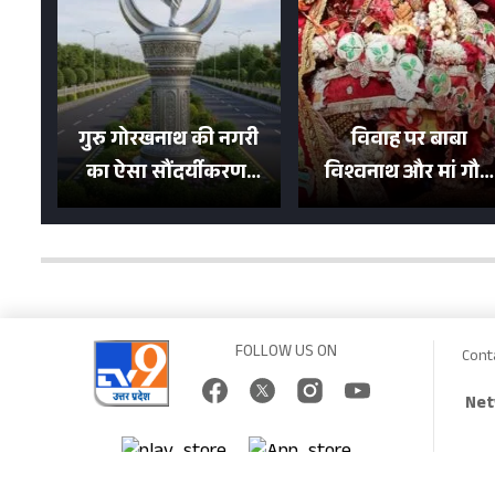
गुरु गोरखनाथ की नगरी
विवाह पर बाबा
का ऐसा सौंदर्यीकरण!
विश्वनाथ और मां गौरा
मन मोह लेंगी शहर की
को 6 लाख रुपये का
सड़कें; देखें Photos
न्योता, 500 भक्तों ने दि
शगुन
FOLLOW US ON
Cont
Net