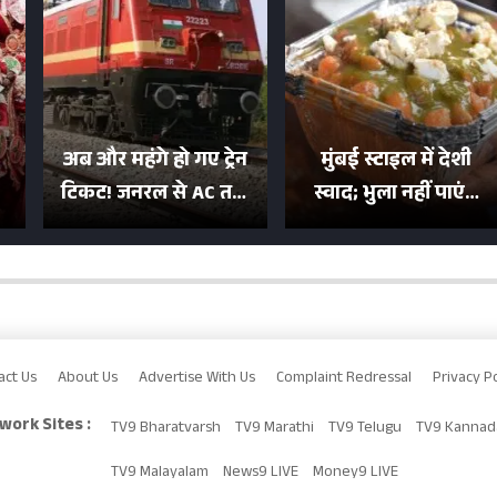
अब और महंगे हो गए ट्रेन
मुंबई स्टाइल में देशी
टिकट! जनरल से AC तक
स्वाद; भुला नहीं पाएंगे
का बढ़ा किराया; दिल्ली
मुल्तानी छोले-पाव का
या
की यात्रा हुई इतनी महंगी
टेस्ट
act Us
About Us
Advertise With Us
Complaint Redressal
Privacy Po
work Sites :
TV9 Bharatvarsh
TV9 Marathi
TV9 Telugu
TV9 Kannad
TV9 Malayalam
News9 LIVE
Money9 LIVE