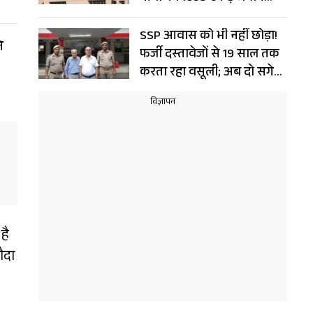
चिन्हित; LDA का बड़ा दांव
SSP आवास को भी नहीं छोड़ा!
े
फर्जी दस्तावेजों से 19 साल तक
करता रहा वसूली; अब दो सगे
भाई गिरफ्तार
है
ौदा