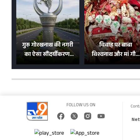
गुरु गोरखनाथ की नगरी
विवाह पर बाबा
का ऐसा सौंदर्यीकरण!
विश्वनाथ और मां गौरा
मन मोह लेंगी शहर की
को 6 लाख रुपये का
सड़कें; देखें Photos
न्योता, 500 भक्तों ने दि
शगुन
FOLLOW US ON
Cont
Net