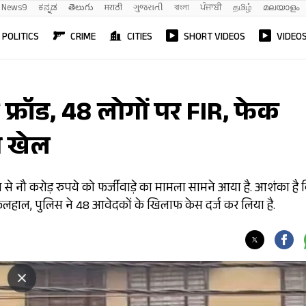
News9
ಕನ್ನಡ
తెలుగు
मराठी
ગુજરાતી
বাংলা
ਪੰਜਾਬੀ
தமிழ்
മലയാളം
POLITICS
CRIME
CITIES
SHORT VIDEOS
VIDEO
 फ्रॉड, 48 लोगों पर FIR, फेक
या खेल
 से नौ करोड़ रुपये काे फर्जीवाड़े का मामला सामने आया है. आशंका है 
फिलहाल, पुलिस ने 48 आवेदकों के खिलाफ केस दर्ज कर लिया है.