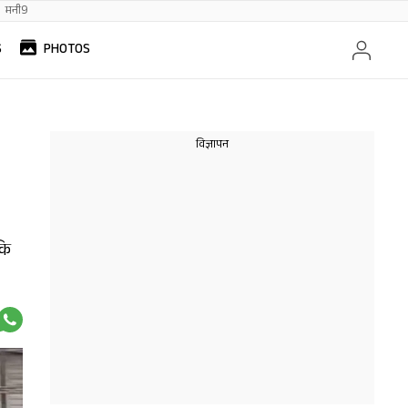
मनी9
S
PHOTOS
कि