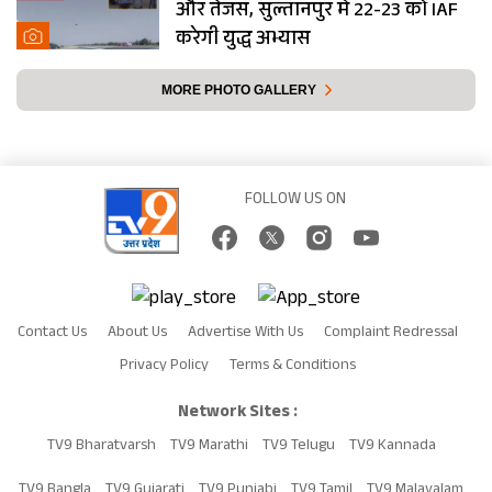
और तेजस, सुल्तानपुर में 22-23 को IAF
करेगी युद्ध अभ्यास
MORE PHOTO GALLERY
FOLLOW US ON
Contact Us
About Us
Advertise With Us
Complaint Redressal
Privacy Policy
Terms & Conditions
Network Sites :
TV9 Bharatvarsh
TV9 Marathi
TV9 Telugu
TV9 Kannada
TV9 Bangla
TV9 Gujarati
TV9 Punjabi
TV9 Tamil
TV9 Malayalam