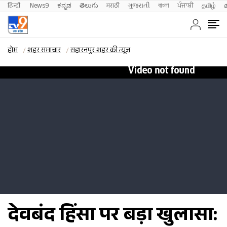
हिन्दी 
News9
ಕನ್ನಡ
తెలుగు
मराठी
ગુજરાતી
বাংলা
ਪੰਜਾਬੀ
தமிழ்
होम
शहर समाचार
सहारनपुर शहर की न्यूज़
देवबंद हिंसा पर बड़ा खुलासा: