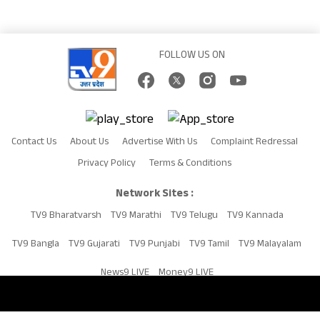
FOLLOW US ON
Contact Us
About Us
Advertise With Us
Complaint Redressal
Privacy Policy
Terms & Conditions
Network Sites :
TV9 Bharatvarsh
TV9 Marathi
TV9 Telugu
TV9 Kannada
TV9 Bangla
TV9 Gujarati
TV9 Punjabi
TV9 Tamil
TV9 Malayalam
News9 LIVE
Money9 LIVE
Copyright © 2026 TV9UP. All Rights Reserved.