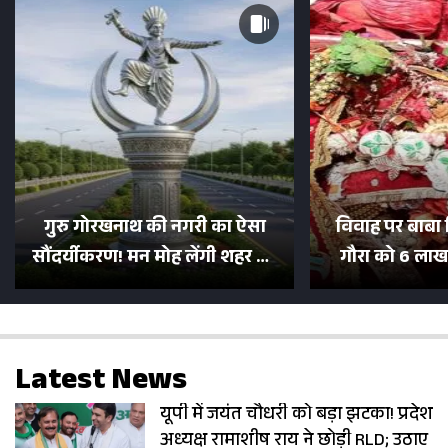
गुरु गोरखनाथ की नगरी का ऐसा
विवाह पर बाबा 
सौंदर्यीकरण! मन मोह लेंगी शहर की
गौरा को 6 लाख 
सड़कें; देखें Photos
500 भक्तों 
Latest News
यूपी में जयंत चौधरी को बड़ा झटका! प्रदेश
अध्यक्ष रामाशीष राय ने छोड़ी RLD; उठाए