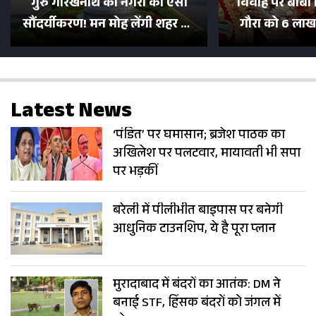
गुरु गोरखनाथ की नगरी का ऐसा
विवाह पर बाबा 
सौंदर्यीकरण! मन मोह लेंगी शहर की
गौरा को 6 लाख 
सड़कें; देखें Photos
500 भक्तों 
Latest News
‘पंडित’ पर घमासान; ब्रजेश पाठक का
अखिलेश पर पलटवार, मायावती भी सपा
पर भड़कीं
बरेली में पीलीभीत बाइपास पर बनेगी
आधुनिक टाउनशिप, ये है पूरा प्लान
मुरादाबाद में बंदरों का आतंक: DM ने
बनाई STF, हिंसक बंदरों को जंगल में