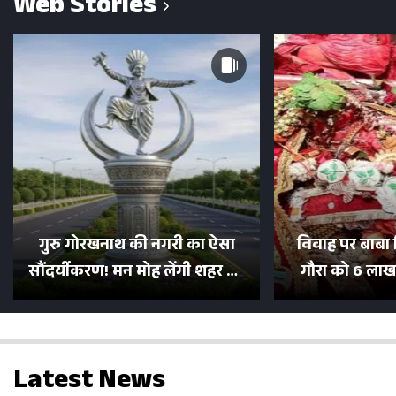
Web Stories
गुरु गोरखनाथ की नगरी का ऐसा
विवाह पर बाबा 
सौंदर्यीकरण! मन मोह लेंगी शहर की
गौरा को 6 लाख 
सड़कें; देखें Photos
500 भक्तों 
Latest News