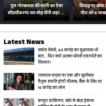
गुरु गोरखनाथ की नगरी का ऐसा
विवाह पर बाबा 
सौंदर्यीकरण! मन मोह लेंगी शहर की
गौरा को 6 लाख 
सड़कें; देखें Photos
500 भक्तों 
Latest News
जमीन मिली, 44 करोड़ का मुआवजा भी
बंटा… फिर क्यों अटका बरेली एयरपोर्ट का
विस्तार?
राजपाल यादव पर एक और मुसीबत!
पैतृक संपत्ति होगी नीलाम, बैंक से लिए था
16 करोड़ का लोन
कानून दरकिनार, खंभे से बंधा इंसान!