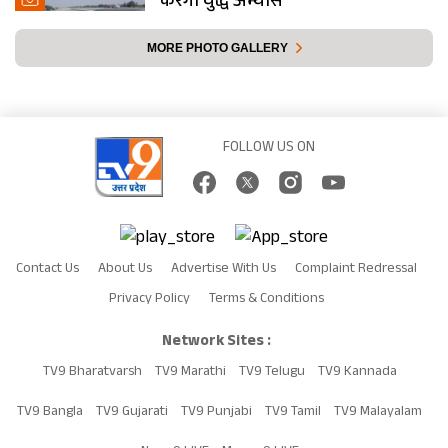
करेगी युद्ध अभ्यास
MORE PHOTO GALLERY
FOLLOW US ON
Contact Us
About Us
Advertise With Us
Complaint Redressal
Privacy Policy
Terms & Conditions
Network Sites :
TV9 Bharatvarsh
TV9 Marathi
TV9 Telugu
TV9 Kannada
TV9 Bangla
TV9 Gujarati
TV9 Punjabi
TV9 Tamil
TV9 Malayalam