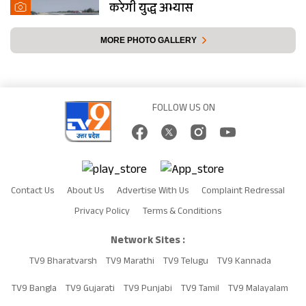
करेगी युद्ध अभ्यास
MORE PHOTO GALLERY
FOLLOW US ON
Contact Us
About Us
Advertise With Us
Complaint Redressal
Privacy Policy
Terms & Conditions
Network Sites :
TV9 Bharatvarsh
TV9 Marathi
TV9 Telugu
TV9 Kannada
TV9 Bangla
TV9 Gujarati
TV9 Punjabi
TV9 Tamil
TV9 Malayalam